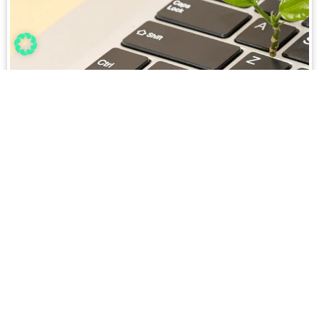
Papierloses Büro
Umweltauswirkungen: Wie IDP
CO2 um 63% reduziert [2026
Daten]
Mai 5, 2026
Stellen Sie sich vor, Sie könnten jeden Tag tonnenweise
Papier sparen, Energieverbrauch drastisch senken und
gleichzeitig die Effizienz Ihrer Geschäftsprozesse auf ein