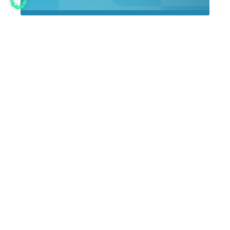
Die 5 besten ABBYY Vantage Alternativen 2026
Mai 5, 2026
Die 5 besten ABBYY Vantage Alternativen 2026
ABBYY Vantage Alternativen 2026: Was den Markt
verändert ABBYY zählt seit über 30 Jahren zu den
bekanntesten Namen im Bereich Document
Capture und ...
mehr lesen
DOKUMENTENVERARBEITUNG