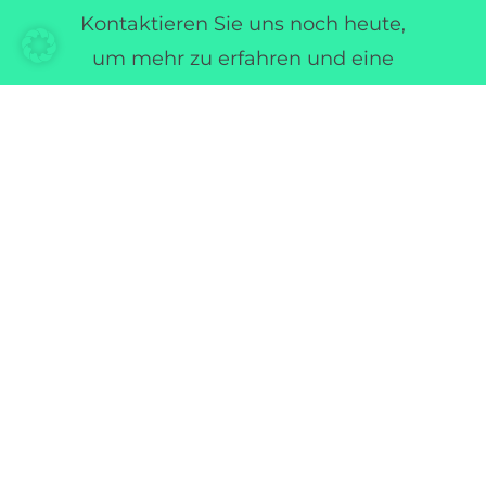
Kontaktieren Sie uns noch heute,
um mehr zu erfahren und eine
maßgeschneiderte Demo für Ihr
Unternehmen zu vereinbaren. Wir
freuen uns darauf, Ihnen zu
zeigen, wie Sie mit DocBits Zeit
und Geld sparen und gleichzeitig
Ihre Produktivität steigern
können.