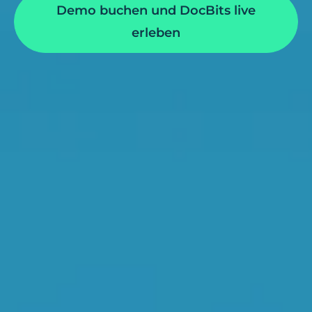
Demo buchen und DocBits live
erleben