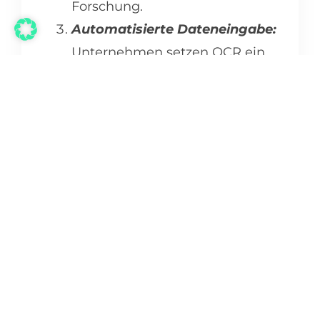
Forschung.
Automatisierte Dateneingabe:
Unternehmen setzen OCR ein,
um automatisierte
Dateneingabeprozesse zu
optimieren. Rechnungen,
Formulare und andere
geschäftliche Dokumente
können mühelos in digitale
Formate überführt werden, was
dazu führt, dass es weniger
manueller Eingriffe bedarf.
Dies spart Zeit und minimiert
Fehler.