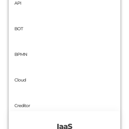
API
BOT
BPMN
Cloud
Creditor
IaaS
More