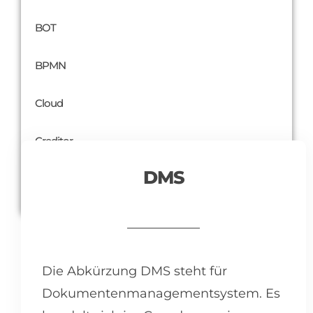
BOT
BPMN
Cloud
Creditor
DMS
More
Die Abkürzung DMS steht für
Dokumentenmanagementsystem. Es